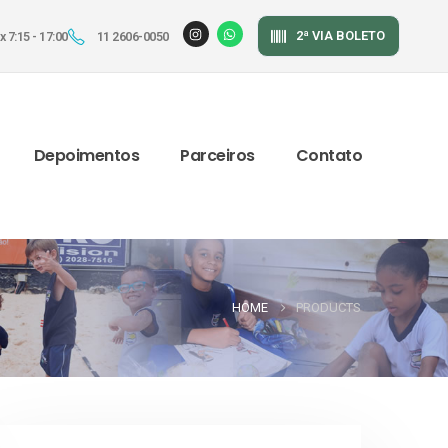
2ª VIA BOLETO
 7:15 - 17:00
11 2606-0050
Depoimentos
Parceiros
Contato
HOME
PRODUCTS