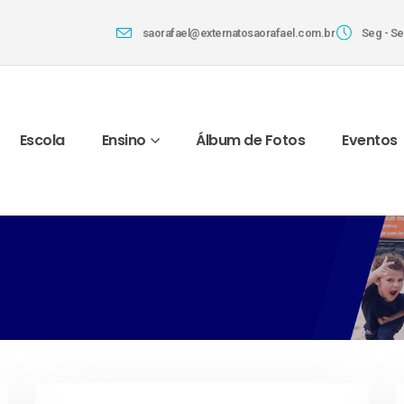
saorafael@externatosaorafael.com.br
Seg - Sex
Escola
Ensino
Álbum de Fotos
Eventos